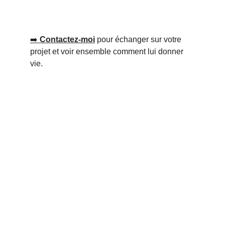
➡
️ 
Contactez-moi
 pour échanger sur votre 
projet et voir ensemble comment lui donner 
vie.
Adresse
21 rue Alfred Thillard -
Bâtiment B - Résidence Andromède 
76620 Le Havre
Contacts
Cocco DECO : 06 34 01 55 15 (Valérie)
Cocco PEINTURE : 06 63 65 05 01 (Giulio)
giuliococco7@gmail.com