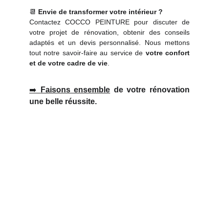
📆
Envie de transformer votre intérieur ?
Contactez COCCO PEINTURE pour discuter de
votre projet de rénovation, obtenir des conseils
adaptés et un devis personnalisé. Nous mettons
tout notre savoir-faire au service de
votre confort
et de votre cadre de vie
.
➡️
Faisons ensemble
de votre rénovation
une belle réussite.
Adresse
21 rue Alfred Thillard -
Bâtiment B - Résidence Andromède 
76620 Le Havre
Contacts