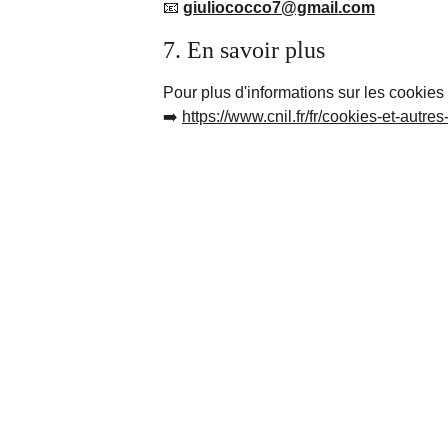
📧 
giuliococco7@gmail.com
7. En savoir plus
Pour plus d'informations sur les cookies 
➡️ 
https://www.cnil.fr/fr/cookies-et-autres
Adresse
21 rue Alfred Thillard -
Bâtiment B - Résidence Andromède 