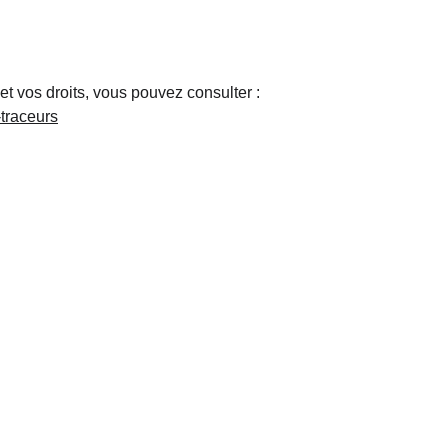
et vos droits, vous pouvez consulter :
-traceurs
Contacts
Cocco DECO : 06 34 01 55 15 (Valérie)
Q
Cocco PEINTURE : 06 63 65 05 01 (Giulio)