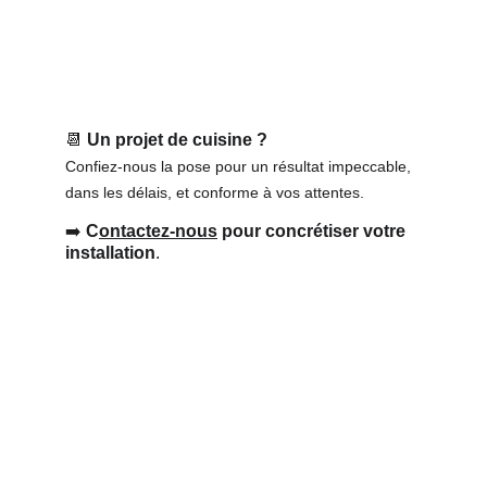
📆 
Un projet de cuisine ?
Confiez-nous la pose pour un résultat impeccable, 
dans les délais, et conforme à vos attentes.
➡️ 
C
ontactez-nous
 pour concrétiser votre 
installation
.
Adresse
21 rue Alfred Thillard -
Bâtiment B - Résidence Andromède 