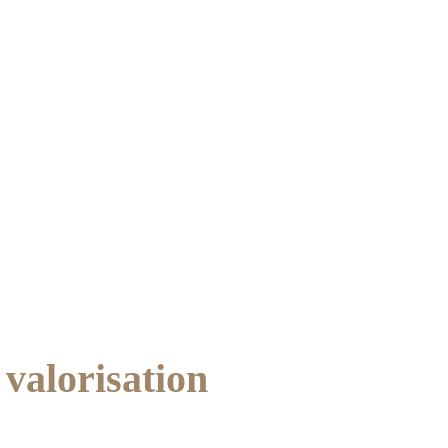
CO DÉCO
COCCO PEINTURE
NOS CRÉATIONS ET 
valorisation 