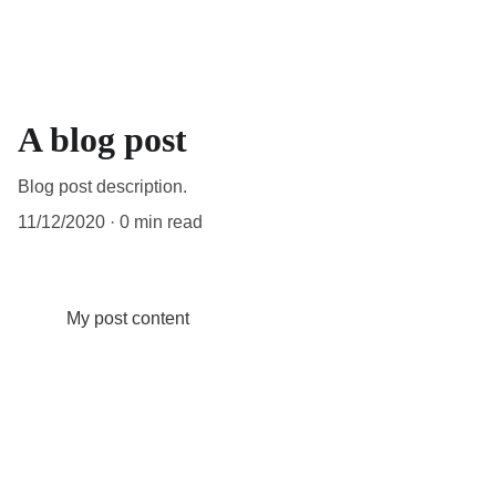
A blog post
Blog post description.
11/12/2020
0 min read
My post content
Adresse
21 rue Alfred Thillard -
Bâtiment B - Résidence Andromède 