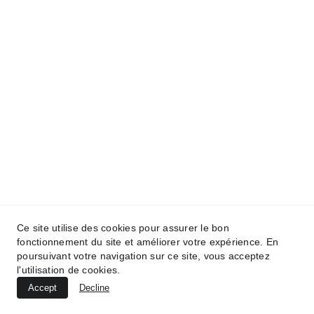
76620 Le Havre
Contacts
Cocco DECO : 06 34 01 55 15 (Valérie)
Cocco PEINTURE : 06 63 65 05 01 (Giulio)
giuliococco7@gmail.com
Instagram : 
cocco_decoration
FAQ
Questions
 fréquemment posées
Intelligence 
Web
Ce site a été réalisé par : 
www.intelligence-web.fr
Ce site utilise des cookies pour assurer le bon
fonctionnement du site et améliorer votre expérience. En
poursuivant votre navigation sur ce site, vous acceptez
Mentions légales 
   |    
Politique de confidentialité
   |   
CGU
   |  
Politique de cookies
l'utilisation de cookies.
© 2025. Tous droits réservés
Accept
Decline